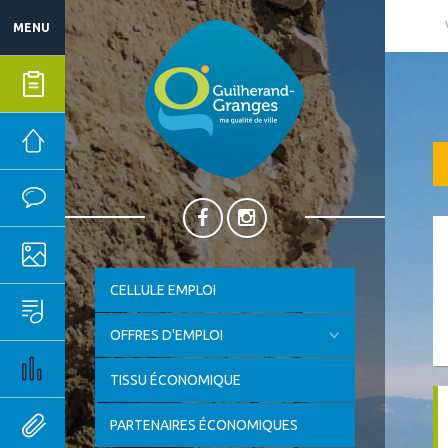
MENU
Mes démarches
Mairie
Vie quotidienne
Ma ville
CELLULE EMPLOI
Sport, culture & loisirs
OFFRES D'EMPLOI
Emploi & économie
TISSU ÉCONOMIQUE
Outils pratiques
PARTENAIRES ÉCONOMIQUES