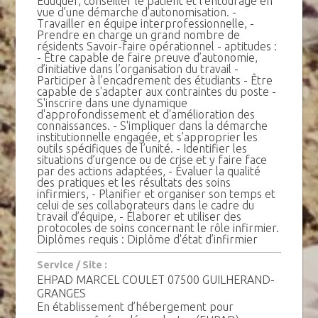
Éduquer, conseiller le patient et l’entourage en
vue d’une démarche d’autonomisation. -
Travailler en équipe interprofessionnelle, -
Prendre en charge un grand nombre de
résidents Savoir-faire opérationnel - aptitudes :
- Être capable de faire preuve d’autonomie,
d’initiative dans l’organisation du travail -
Participer à l’encadrement des étudiants - Être
capable de s'adapter aux contraintes du poste -
S'inscrire dans une dynamique
d'approfondissement et d'amélioration des
connaissances. - S'impliquer dans la démarche
institutionnelle engagée, et s’approprier les
outils spécifiques de l’unité. - Identifier les
situations d’urgence ou de crise et y faire face
par des actions adaptées, - Évaluer la qualité
des pratiques et les résultats des soins
infirmiers, - Planifier et organiser son temps et
celui de ses collaborateurs dans le cadre du
travail d’équipe, - Élaborer et utiliser des
protocoles de soins concernant le rôle infirmier.
Diplômes requis : Diplôme d'état d’infirmier
Service / Site :
EHPAD MARCEL COULET 07500 GUILHERAND-
GRANGES
En établissement d’hébergement pour