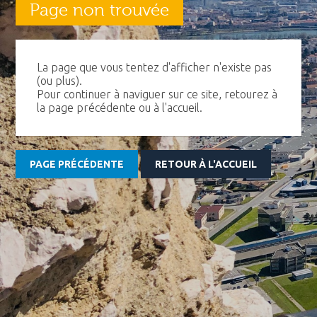
Page non trouvée
La page que vous tentez d'afficher n'existe pas
(ou plus).
Pour continuer à naviguer sur ce site, retourez à
la page précédente ou à l'accueil.
PAGE PRÉCÉDENTE
RETOUR À L'ACCUEIL