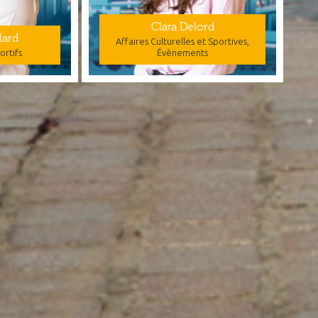
Clara Delord
lard
Affaires Culturelles et Sportives,
rtifs
Évènements