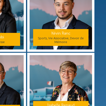
Kévin Ranc
bbi
Sports, Vie Associative, Devoir de
esse
Mémoire
Isabelle Renaud