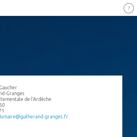
 Gaucher
and-Granges
rtementale de l'Ardèche
.60
71
dumaire@guilherand-granges.fr