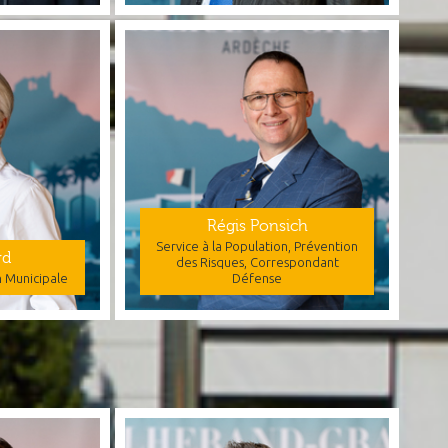
Régis Ponsich
Service à la Population, Prévention
rd
des Risques, Correspondant
n Municipale
Défense