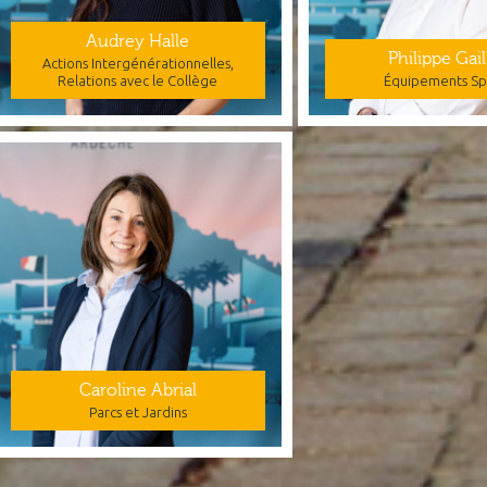
Audrey Halle
Philippe Gail
Actions Intergénérationnelles,
Relations avec le Collège
Équipements Spo
Caroline Abrial
Parcs et Jardins