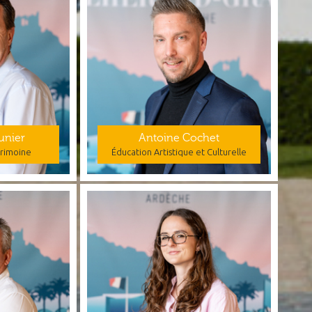
unier
Antoine Cochet
trimoine
Éducation Artistique et Culturelle