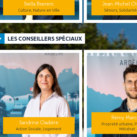
Stella Bsereni
Jean-Michel Ch
Culture, Nature en Ville
Séniors, Solidarité
LES CONSEILLERS SPÉCIAUX
Rémy Mar
Sandrine Cladière
Propreté urbaine, P
Action Sociale, Logement
Mécénat