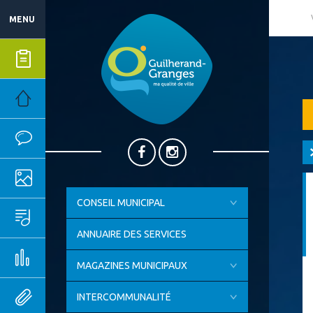
MENU
Mes démarches
Mairie
Vie quotidienne
Ma ville
CONSEIL MUNICIPAL
Sport, culture & loisirs
ANNUAIRE DES SERVICES
Emploi & économie
MAGAZINES MUNICIPAUX
Outils pratiques
INTERCOMMUNALITÉ