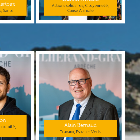
artoire
Actions solidaires, Citoyenneté,
s, Santé
Cause Animale
con
Alain Bernaud
roximité,
Travaux, Espaces Verts