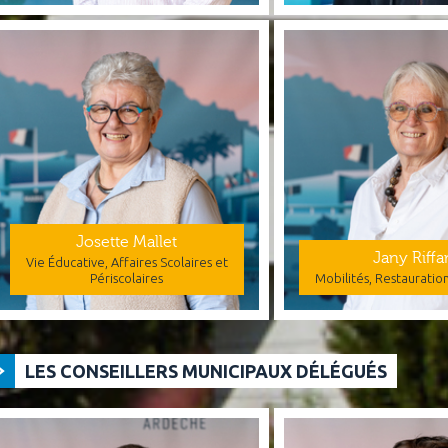
Josette Mallet
Jany Riffa
Vie Éducative, Affaires Scolaires et
Périscolaires
Mobilités, Restauratio
LES CONSEILLERS MUNICIPAUX DÉLÉGUÉS