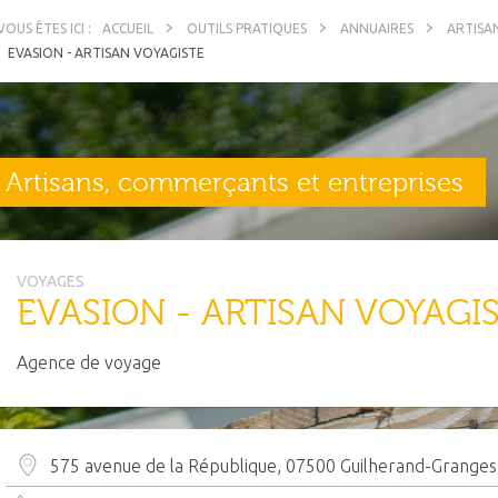
ACCUEIL
OUTILS PRATIQUES
ANNUAIRES
ARTISA
EVASION - ARTISAN VOYAGISTE
Artisans, commerçants et entreprises
VOYAGES
EVASION - ARTISAN VOYAGI
Agence de voyage
575 avenue de la République, 07500 Guilherand-Granges