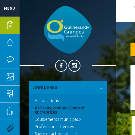
MENU
Mes démarches
Mairie
Vie quotidienne
Ma ville
ANNUAIRES
Sport, culture & loisirs
Associations
Artisans, commerçants et
Emploi & économie
entreprises
Equipements municipaux
Professions libérales
Outils pratiques
Santé et action sociale