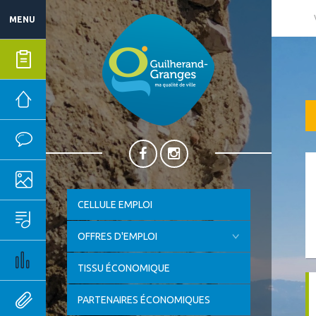
MENU
Mes démarches
Mairie
Vie quotidienne
Ma ville
CELLULE EMPLOI
Sport, culture & loisirs
OFFRES D'EMPLOI
Emploi & économie
TISSU ÉCONOMIQUE
Outils pratiques
PARTENAIRES ÉCONOMIQUES