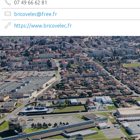
07 49 66 62 81
bricovelec@free.fr
https://www.bricovelec.fr