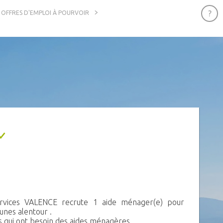
OFFRES D'EMPLOI À POURVOIR
rvices VALENCE recrute 1 aide ménager(e) pour
nes alentour .
s qui ont besoin des aides ménagères.