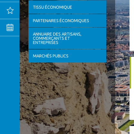
TISSU ÉCONOMIQUE
Actualités
PARTENAIRES ÉCONOMIQUES
Agenda
ANNUAIRE DES ARTISANS,
COMMERÇANTS ET
ENTREPRISES
MENTIONS
LÉGALES
CONFIDENTIALITÉ
MARCHÉS PUBLICS