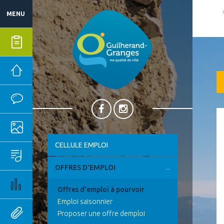
MENU
Mes démarches
Mairie
Vie quotidienne
Ma ville
CELLULE EMPLOI
Sport, culture & loisirs
OFFRES D'EMPLOI
Emploi & économie
Offres d'emploi à pourvoir
Emploi saisonnier
Outils pratiques
Proposer une offre demploi