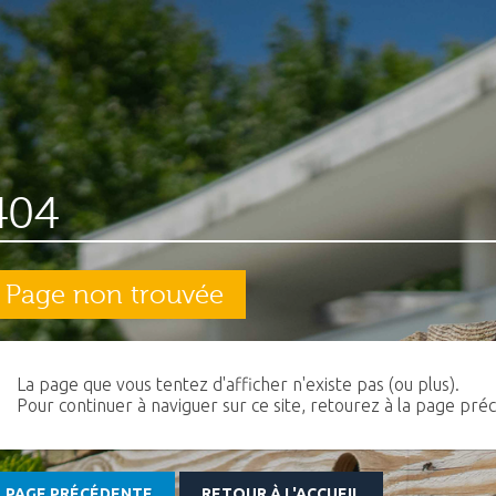
404
Page non trouvée
La page que vous tentez d'afficher n'existe pas (ou plus).
Pour continuer à naviguer sur ce site, retourez à la page préc
PAGE PRÉCÉDENTE
RETOUR À L'ACCUEIL