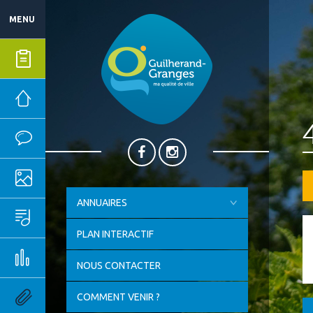
MENU
Mes démarches
Mairie
Vie quotidienne
Ma ville
ANNUAIRES
Sport, culture & loisirs
PLAN INTERACTIF
Emploi & économie
NOUS CONTACTER
Outils pratiques
COMMENT VENIR ?