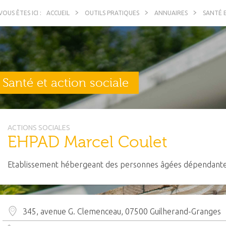
ACCUEIL
OUTILS PRATIQUES
ANNUAIRES
SANTÉ 
Santé et action sociale
ACTIONS SOCIALES
EHPAD Marcel Coulet
Etablissement hébergeant des personnes âgées dépendantes
345, avenue G. Clemenceau, 07500 Guilherand-Granges