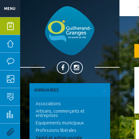
MENU
Mes démarches
Mairie
Vie quotidienne
Ma ville
ANNUAIRES
Sport, culture & loisirs
Associations
Artisans, commerçants et
Emploi & économie
entreprises
Equipements municipaux
Professions libérales
Outils pratiques
Santé et action sociale